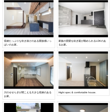
収納たっぷりな吹き抜けのある開放感いっ
家族の団欒を紡ぎ庭が眺められるLDKのあ
ぱいのお家。
るお家。
川のせせらぎが聞こえる大きな収納のある
Hight spec & comfortable house.
お家。