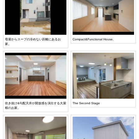
母屋からスープの冷めない距離にあるお
Compact&Functional House.
家。
吹き抜け&勾配天井が開放感を演出する大屋
The Second Stage
根のお家。