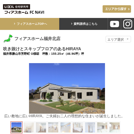
フィアスホームTOPへ
資料請求はこちら
フィアスホーム福井北店
吹き抜けとスキップフロアのあるHIRAYA
福井県勝山市芳野町 O様邸 坪数：155.25㎡（46.96坪）坪
玄関収納も大容量。