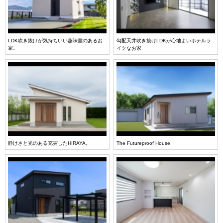
LDK吹き抜けが気持ちいい趣味室のあるお
勾配天井吹き抜けLDKが心地よいホテルラ
家。
イクなお家
静けさと光のある充実したHIRAYA。
The Futureproof House