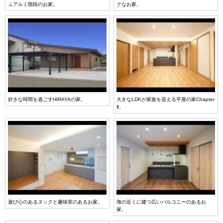
ュアルミ階段のお家。
クなお家。
好きな時間を過ごすHIRAYAの家。
大きなLDKが家族を迎える平屋の家Chapter
Ⅱ。
遊び心のあるヌックと趣味室のあるお家。
海の近くに建つ広いバルコニーのあるお
家。