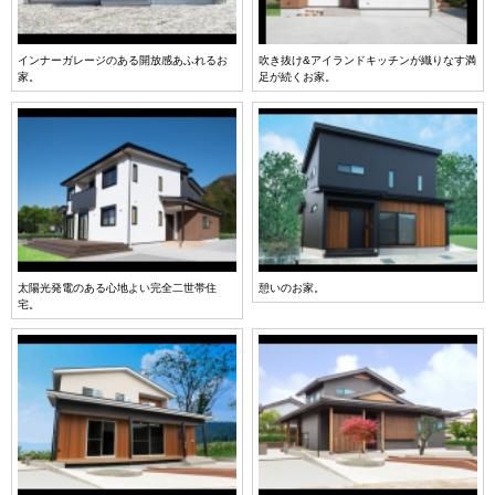
インナーガレージのある開放感あふれるお
吹き抜け&アイランドキッチンが織りなす満
家。
足が続くお家。
太陽光発電のある心地よい完全二世帯住
憩いのお家。
宅。