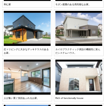
和む家
モダン庭園のある高性能なお家。
広々リビングに大きなデッキテラスのある
カイロプラクティック併設の機能性に富ん
お家。
だシステムハウス。
人が集い寛ぐ笑顔あふれるお家。
Rich of fanctionally house