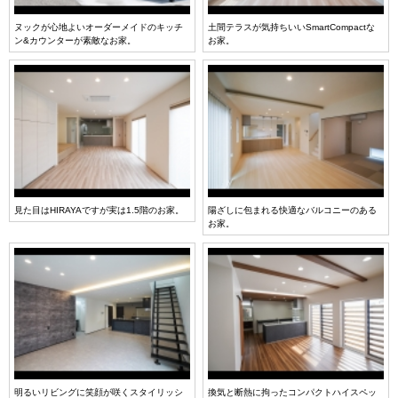
ヌックが心地よいオーダーメイドのキッチ
土間テラスが気持ちいいSmartCompactな
ン&カウンターが素敵なお家。
お家。
見た目はHIRAYAですが実は1.5階のお家。
陽ざしに包まれる快適なバルコニーのある
お家。
明るいリビングに笑顔が咲くスタイリッシ
換気と断熱に拘ったコンパクトハイスペッ