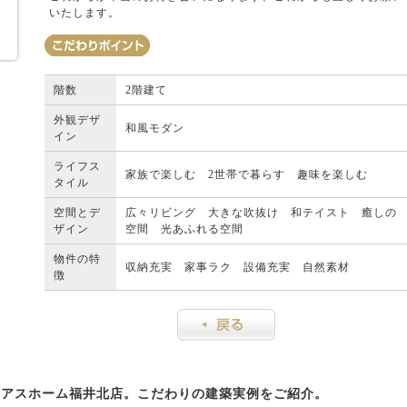
いたします。
階数
2階建て
外観デザ
和風モダン
イン
ライフス
家族で楽しむ 2世帯で暮らす 趣味を楽しむ
タイル
空間とデ
広々リビング 大きな吹抜け 和テイスト 癒しの
ザイン
空間 光あふれる空間
物件の特
収納充実 家事ラク 設備充実 自然素材
徴
ィアスホーム福井北店。こだわりの建築実例をご紹介。