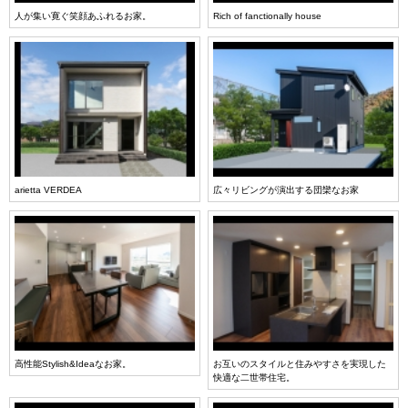
人が集い寛ぐ笑顔あふれるお家。
Rich of fanctionally house
arietta VERDEA
広々リビングが演出する団欒なお家
高性能Stylish&Ideaなお家。
お互いのスタイルと住みやすさを実現した
快適な二世帯住宅。