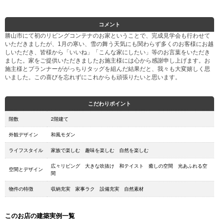
コメント
勝山市にて初のリビングコンテナのお家ということで、完成見学会も行わせて
いただきましたが、1月の寒い、雪の舞う天気にも関わらず多くのお客様にお越
しいただき、皆様から「いいね」「こんな家にしたい」等のお言葉をいただき
ました。家をご提供いただきましたお施主様には心から感謝申し上げます。お
施主様とプランナーががっちりタッグを組んだ結果だと、我々も大変嬉しく思
いました。この喜びを忘れずにこれからも頑張りたいと思います。
こだわりポイント
階数
2階建て
外観デザイン
和風モダン
ライフスタイル
家族で楽しむ 趣味を楽しむ 自然を楽しむ
広々リビング 大きな吹抜け 和テイスト 癒しの空間 光あふれる空
空間とデザイン
間
物件の特徴
収納充実 家事ラク 設備充実 自然素材
このお店の建築実例一覧