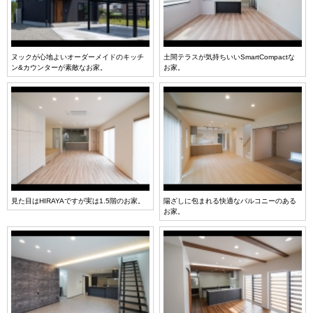
ヌックが心地よいオーダーメイドのキッチ
土間テラスが気持ちいいSmartCompactな
ン&カウンターが素敵なお家。
お家。
見た目はHIRAYAですが実は1.5階のお家。
陽ざしに包まれる快適なバルコニーのある
お家。