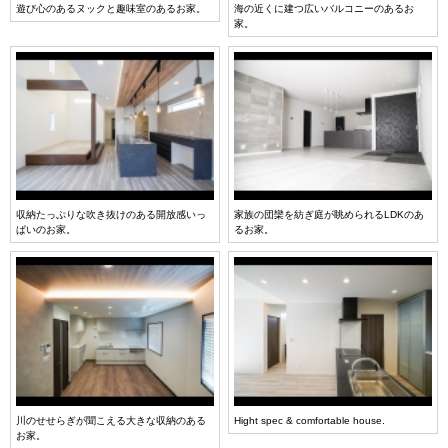
遊び心のあるヌックと趣味室のあるお家。
海の近くに建つ広いバルコニーのあるお
家。
収納たっぷりな吹き抜けのある開放感いっ
家族の団欒を紡ぎ庭が眺められるLDKのあ
ぱいのお家。
るお家。
川のせせらぎが聞こえる大きな収納のある
Hight spec & comfortable house.
お家。