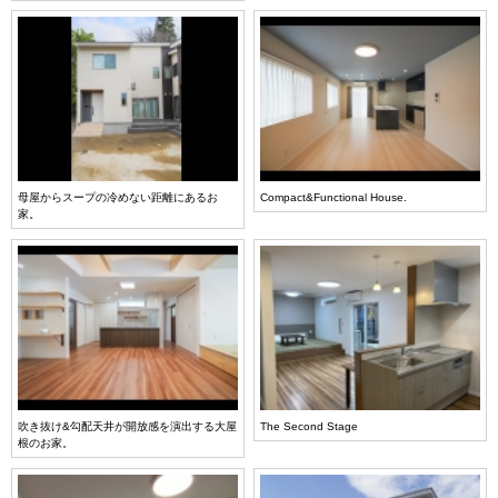
母屋からスープの冷めない距離にあるお
Compact&Functional House.
家。
吹き抜け&勾配天井が開放感を演出する大屋
The Second Stage
根のお家。