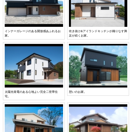
インナーガレージのある開放感あふれるお
吹き抜け&アイランドキッチンが織りなす満
家。
足が続くお家。
太陽光発電のある心地よい完全二世帯住
憩いのお家。
宅。