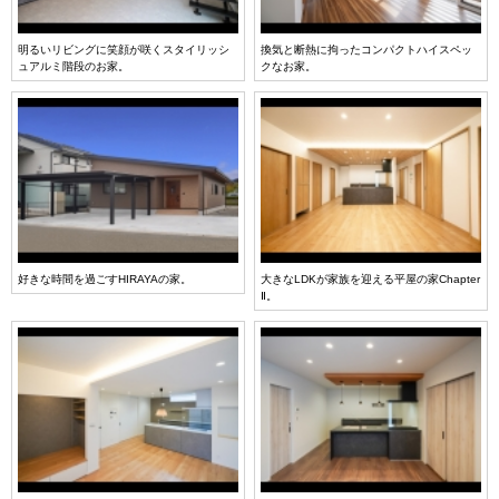
明るいリビングに笑顔が咲くスタイリッシ
換気と断熱に拘ったコンパクトハイスペッ
ュアルミ階段のお家。
クなお家。
好きな時間を過ごすHIRAYAの家。
大きなLDKが家族を迎える平屋の家Chapter
Ⅱ。