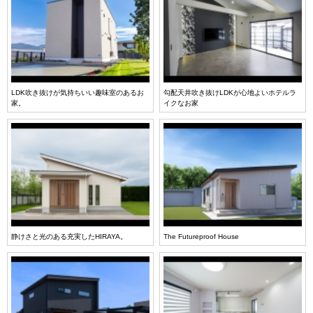
LDK吹き抜けが気持ちいい趣味室のあるお
勾配天井吹き抜けLDKが心地よいホテルラ
家。
イクなお家
静けさと光のある充実したHIRAYA。
The Futureproof House