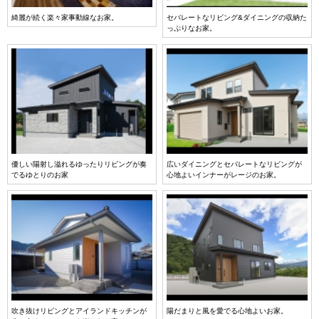
綺麗が続く楽々家事動線なお家。
セパレートなリビング&ダイニングの収納た
っぷりなお家。
優しい陽射し溢れるゆったりリビングが奏
広いダイニングとセパレートなリビングが
でるゆとりのお家
心地よいインナーがレージのお家。
吹き抜けリビングとアイランドキッチンが
陽だまりと風を愛でる心地よいお家。