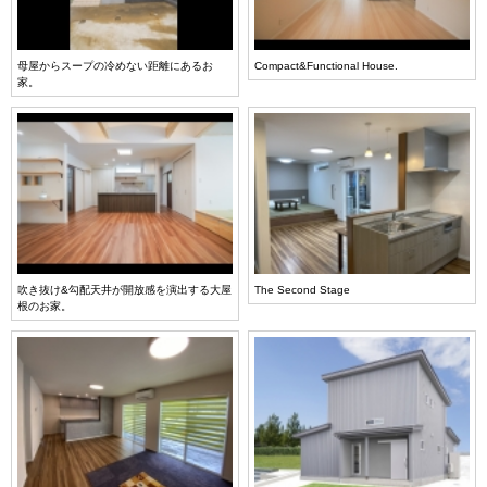
母屋からスープの冷めない距離にあるお
Compact&Functional House.
家。
吹き抜け&勾配天井が開放感を演出する大屋
The Second Stage
根のお家。