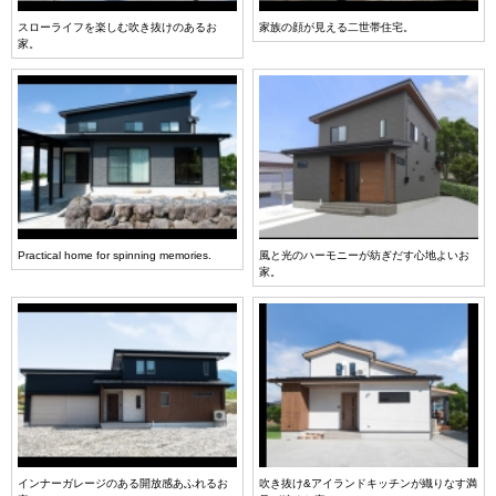
スローライフを楽しむ吹き抜けのあるお
家族の顔が見える二世帯住宅。
家。
Practical home for spinning memories.
風と光のハーモニーが紡ぎだす心地よいお
家。
インナーガレージのある開放感あふれるお
吹き抜け&アイランドキッチンが織りなす満