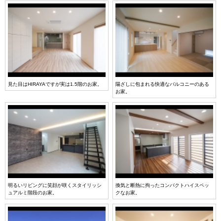
見た目はHIRAYAですが実は1.5階のお家。
陽ざしに包まれる快適なバルコニーのある
お家。
明るいリビングに笑顔が咲くスタイリッシ
換気と断熱に拘ったコンパクトハイスペッ
ュアルミ階段のお家。
クなお家。