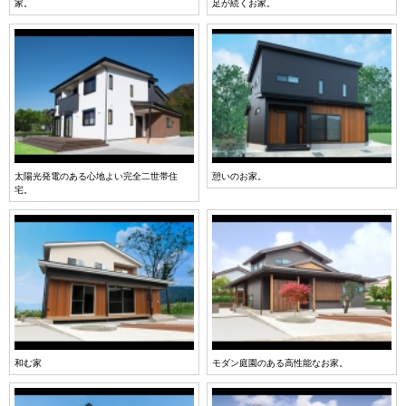
家。
足が続くお家。
太陽光発電のある心地よい完全二世帯住
憩いのお家。
宅。
和む家
モダン庭園のある高性能なお家。