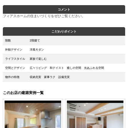
コメント
フィアスホームの住まいづくりをぜひご覧ください。
こだわりポイント
階数
2階建て
外観デザイン
洋風モダン
ライフスタイル
家族で楽しむ
空間とデザイン
広々リビング 和テイスト 癒しの空間 光あふれる空間
物件の特徴
収納充実 家事ラク 設備充実
このお店の建築実例一覧