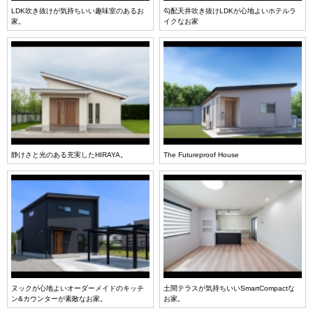
LDK吹き抜けが気持ちいい趣味室のあるお
勾配天井吹き抜けLDKが心地よいホテルラ
家。
イクなお家
静けさと光のある充実したHIRAYA。
The Futureproof House
ヌックが心地よいオーダーメイドのキッチ
土間テラスが気持ちいいSmartCompactな
ン&カウンターが素敵なお家。
お家。