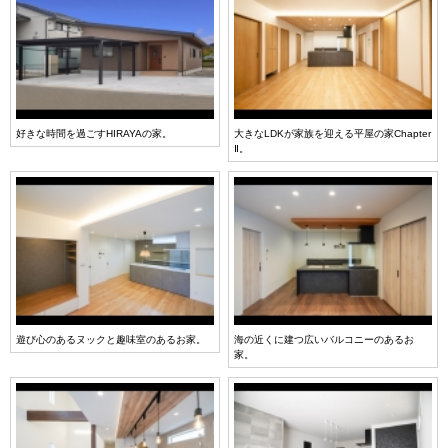
好きな時間を過ごすHIRAYAの家。
大きなLDKが家族を迎える平屋の家Chapter
Ⅱ。
遊び心のあるヌックと趣味室のあるお家。
海の近くに建つ広いバルコニーのあるお
家。