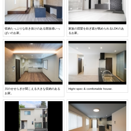
収納たっぷりな吹き抜けのある開放感いっ
家族の団欒を紡ぎ庭が眺められるLDKのあ
ぱいのお家。
るお家。
川のせせらぎが聞こえる大きな収納のある
Hight spec & comfortable house.
お家。