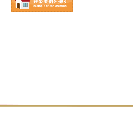
家族の絆を紡ぐcompact&stylish
なお家
LDK吹き抜けが気持ちいい趣味
室のあるお家。