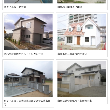
総タイル張りの外観
山裾の田園地帯に建設
さわやか家族とビルトインガレージ
南欧風の三角屋根の住まい
総タイル張りの太陽光発電システム搭載住
山裾に建つ高気密・高断熱住宅
宅