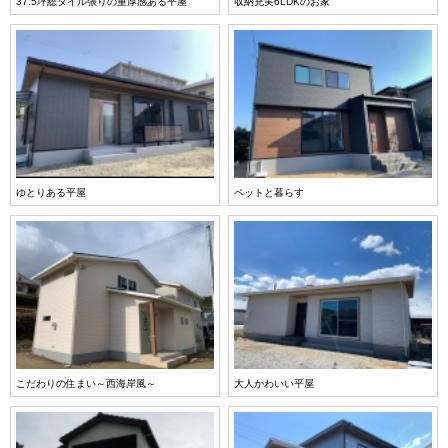
37.5坪総タイル張りの重厚感ある平屋
収納充実6LDKのお家
ゆとりある平屋
ペットと暮らす
こだわりの住まい～西海岸風～
大人かわいい平屋