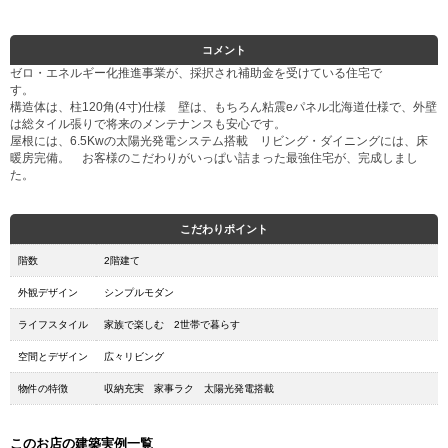
コメント
ゼロ・エネルギー化推進事業が、採択され補助金を受けている住宅で
す。
構造体は、柱120角(4寸)仕様 壁は、もちろん粘震eパネル北海道仕様で、外壁
は総タイル張りで将来のメンテナンスも安心です。
屋根には、6.5Kwの太陽光発電システム搭載 リビング・ダイニングには、床
暖房完備。 お客様のこだわりがいっぱい詰まった最強住宅が、完成しまし
た。
こだわりポイント
階数
2階建て
外観デザイン
シンプルモダン
ライフスタイル
家族で楽しむ 2世帯で暮らす
空間とデザイン
広々リビング
物件の特徴
収納充実 家事ラク 太陽光発電搭載
このお店の建築実例一覧