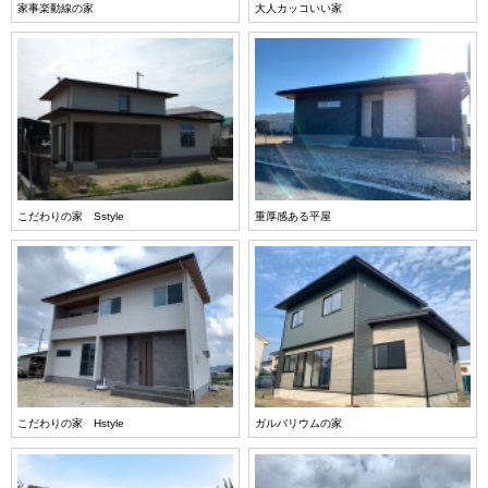
家事楽動線の家
大人カッコいい家
こだわりの家 Sstyle
重厚感ある平屋
こだわりの家 Hstyle
ガルバリウムの家