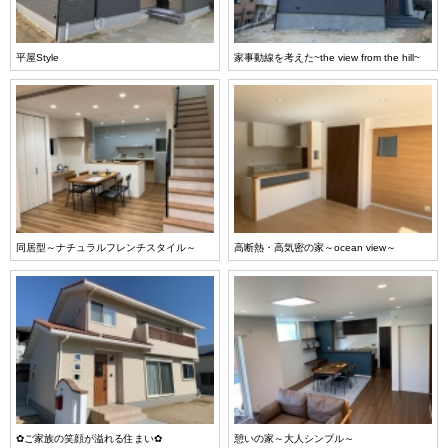
平屋Style
家事動線を考えた~the view from the hill~
同居型～ナチュラルフレンチスタイル～
高断熱・高気密の家～ocean view～
✿ご家族の笑顔が溢れる住まい✿
憩いの家～大人シンプル～