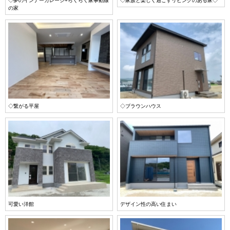
◇夢のインナーガレージ+らくらく家事動線
◇家族と楽しく過ごすリビングのある家◇
の家
◇繋がる平屋
◇ブラウンハウス
可愛い洋館
デザイン性の高い住まい