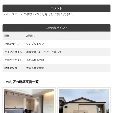
コメント
フィアスホームの住まいづくりをぜひご覧ください。
こだわりポイント
階数
2階建て
外観デザイン
シンプルモダン
ライフスタイル
家族で楽しむ ペットと暮らす
空間とデザイン
光あふれる空間
物件の特徴
太陽光発電搭載
このお店の建築実例一覧