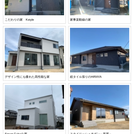
こだわりの家 Kstyle
家事楽動線の家
デザイン性にも優れた高性能な家
総タイル張りのHIRAYA
Smart Cubeな家
スタイリッシュモダン～平屋～