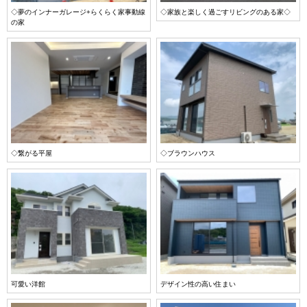
◇夢のインナーガレージ+らくらく家事動線
◇家族と楽しく過ごすリビングのある家◇
の家
◇繋がる平屋
◇ブラウンハウス
可愛い洋館
デザイン性の高い住まい