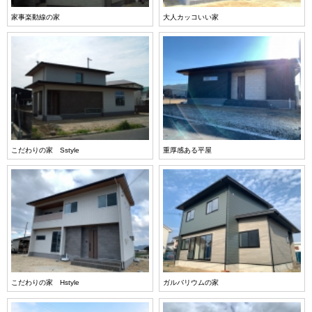
家事楽動線の家
大人カッコいい家
こだわりの家 Sstyle
重厚感ある平屋
こだわりの家 Hstyle
ガルバリウムの家