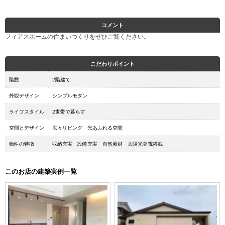
コメント
フィアスホームの住まいづくりをぜひご覧ください。
こだわりポイント
階数
2階建て
外観デザイン
シンプルモダン
ライフスタイル
2世帯で暮らす
空間とデザイン
広々リビング 光あふれる空間
物件の特徴
収納充実 設備充実 自然素材 太陽光発電搭載
このお店の建築実例一覧