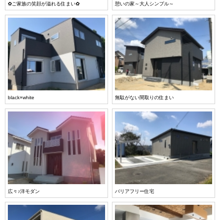
✿ご家族の笑顔が溢れる住まい✿
憩いの家～大人シンプル～
black×white
無駄がない間取りの住まい
広々♪洋モダン
バリアフリー住宅