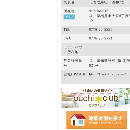
代表者
代表取締役 酒井 浩一
所在地
〒910-0016
福井県福井市大宮6丁目5
12
TEL
0776-26-5551
FAX
0776-26-5553
モデルハウ
ス所在地
営業許可番
福井県知事許可 (般-3)第
号
031号
自社HPのUR
http://fiace-fukui.com/
L