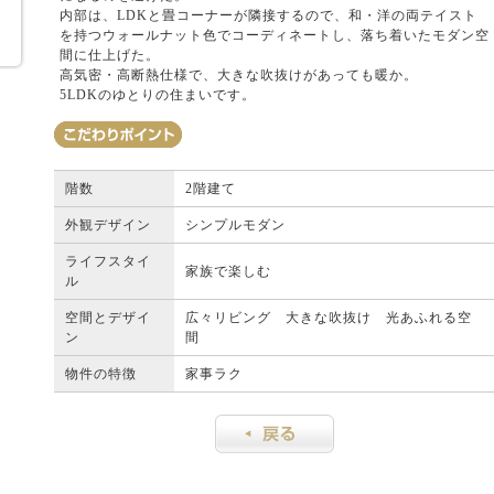
内部は、LDKと畳コーナーが隣接するので、和・洋の両テイスト
を持つウォールナット色でコーディネートし、落ち着いたモダン空
間に仕上げた。
高気密・高断熱仕様で、大きな吹抜けがあっても暖か。
5LDKのゆとりの住まいです。
階数
2階建て
外観デザイン
シンプルモダン
ライフスタイ
家族で楽しむ
ル
空間とデザイ
広々リビング 大きな吹抜け 光あふれる空
ン
間
物件の特徴
家事ラク