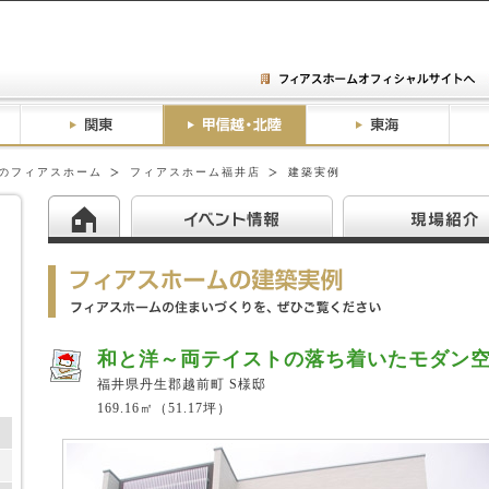
のフィアスホーム
フィアスホーム福井店
建築実例
和と洋～両テイストの落ち着いたモダン
福井県丹生郡越前町 S様邸
169.16㎡（51.17坪）