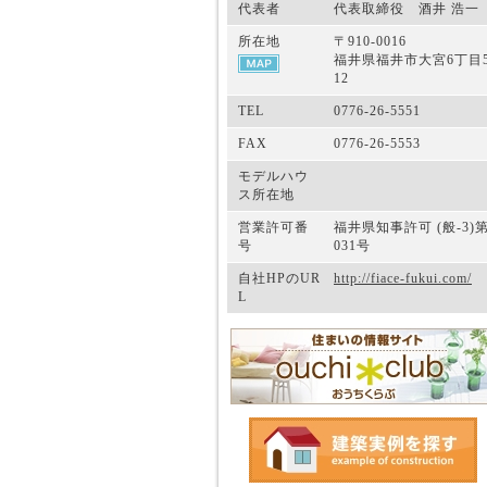
代表者
代表取締役 酒井 浩一
所在地
〒910-0016
福井県福井市大宮6丁目5
12
TEL
0776-26-5551
FAX
0776-26-5553
モデルハウ
ス所在地
営業許可番
福井県知事許可 (般-3)第
号
031号
自社HPのUR
http://fiace-fukui.com/
L