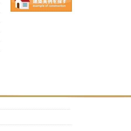
ライフスタイルを彩る心豊かな
家
細部までこだわった長寿命の家