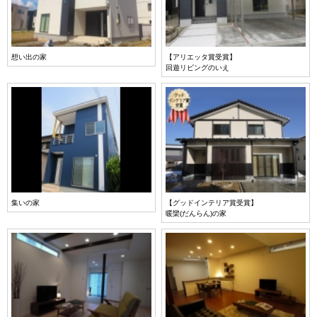
想い出の家
【アリエッタ賞受賞】
回遊リビングのいえ
集いの家
【グッドインテリア賞受賞】
暖欒(だんらん)の家