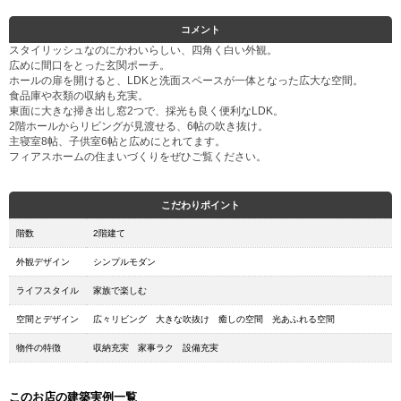
コメント
スタイリッシュなのにかわいらしい、四角く白い外観。
広めに間口をとった玄関ポーチ。
ホールの扉を開けると、LDKと洗面スペースが一体となった広大な空間。
食品庫や衣類の収納も充実。
東面に大きな掃き出し窓2つで、採光も良く便利なLDK。
2階ホールからリビングが見渡せる、6帖の吹き抜け。
主寝室8帖、子供室6帖と広めにとれてます。
フィアスホームの住まいづくりをぜひご覧ください。
こだわりポイント
階数
2階建て
外観デザイン
シンプルモダン
ライフスタイル
家族で楽しむ
空間とデザイン
広々リビング 大きな吹抜け 癒しの空間 光あふれる空間
物件の特徴
収納充実 家事ラク 設備充実
このお店の建築実例一覧