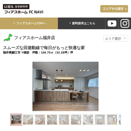
フィアスホームTOPへ
資料請求はこちら
フィアスホーム福井店
スムーズな回遊動線で毎日がもっと快適な家
福井県鯖江市 Y様邸 坪数：106.70㎡（32.28坪）坪