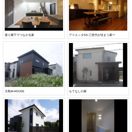
渡り廊下でつながる家
アリエッタSS-三世代が住まう家ー
大島M-HOUSE
もてなしの家