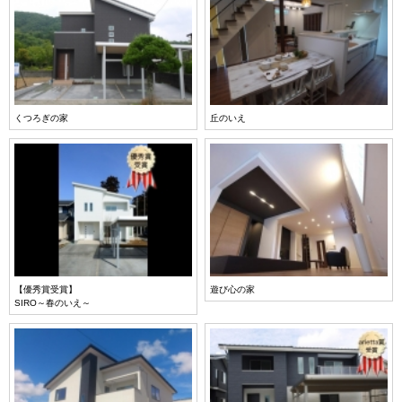
くつろぎの家
丘のいえ
【優秀賞受賞】
遊び心の家
SIRO～春のいえ～