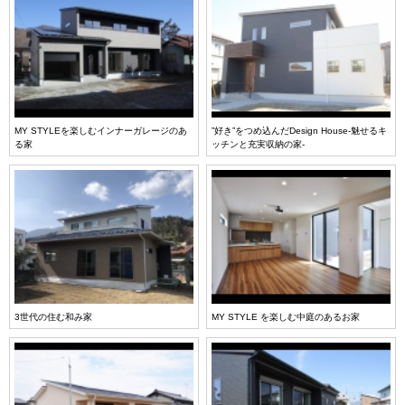
MY STYLEを楽しむインナーガレージのあ
”好き”をつめ込んだDesign House-魅せるキ
る家
ッチンと充実収納の家-
3世代の住む和み家
MY STYLE を楽しむ中庭のあるお家