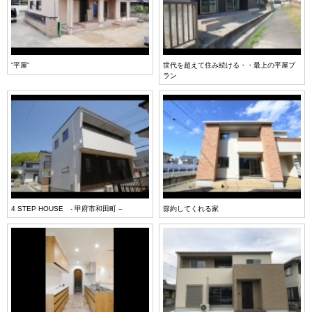
”平屋”
世代を超えて住み続ける・・最上の平屋プ
ラン
4 STEP HOUSE - 甲府市和田町 –
節約してくれる家