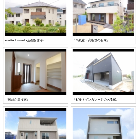
arietta Limited -企画型住宅-
『高気密・高断熱のお家』
『家族が集う家』
『ビルトインガレージのある家』