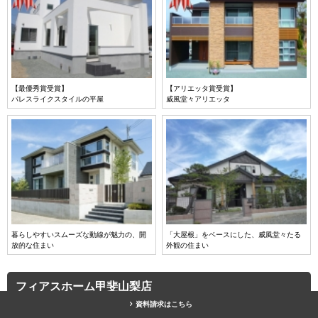
【最優秀賞受賞】
【アリエッタ賞受賞】
パレスライクスタイルの平屋
威風堂々アリエッタ
暮らしやすいスムーズな動線が魅力の、開
「大屋根」をベースにした、威風堂々たる
放的な住まい
外観の住まい
フィアスホーム甲斐山梨店
資料請求はこちら
店舗トップ