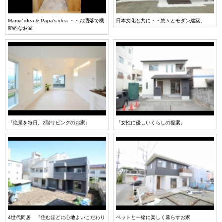
Mama’ idea & Papa’s idea ・・お洒落で機
日本文化と共に・・悠々とモダン建築。
能的なお家
『絶景を毎日。2階リビングのお家』
『女性に優しいくらしの提案』
4世代同居 『住むほどに心地よいこだわり
ペットと一緒に楽しく暮らすお家