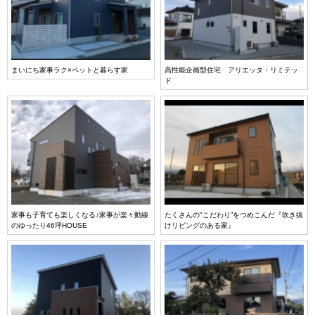
まいにち家事ラク×ペットと暮らす家
高性能企画型住宅 アリエッタ・リミテッ
ド
家事も子育ても楽しくなる♪家事が楽々動線
たくさんの"こだわり”をつめこんだ『吹き抜
のゆったり46坪HOUSE
けリビングのある家』