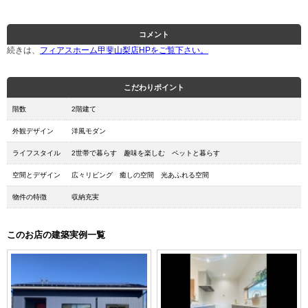
コメント
続きは、
フィアスホーム甲斐山梨店HPをご覧下さい。
こだわりポイント
階数
2階建て
外観デザイン
洋風モダン
ライフスタイル
2世帯で暮らす 趣味を楽しむ ペットと暮らす
空間とデザイン
広々リビング 癒しの空間 光あふれる空間
物件の特徴
収納充実
このお店の建築実例一覧