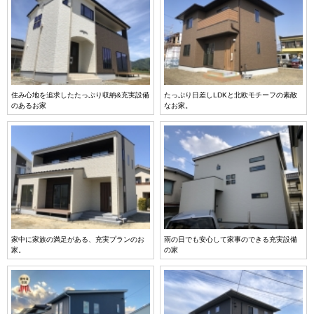
住み心地を追求したたっぷり収納&充実設備
たっぷり日差しLDKと北欧モチーフの素敵
のあるお家
なお家。
家中に家族の満足がある、充実プランのお
雨の日でも安心して家事のできる充実設備
家。
の家