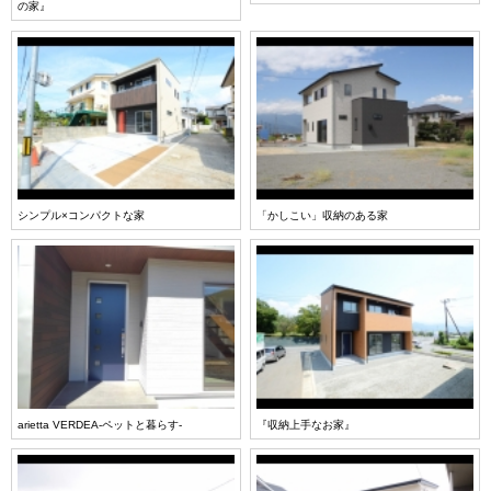
の家』
シンプル×コンパクトな家
「かしこい」収納のある家
arietta VERDEA-ペットと暮らす-
『収納上手なお家』