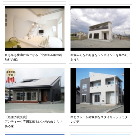
夏も冬も快適に過ごせる『北海道基準の断
家族みんなの好きなワンポイントを集めた
熱材の家』
おうち
【最優秀賞受賞】
白とグレーが対象的なスタイリッシュモダ
アンティーク雰囲気薫るレンガのぬくもり
ンの家
ある家