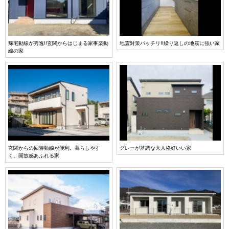
帰宅動線が秀逸!!玄関からはじまる家事楽動
地震対策バッチリ!!繰り返しの地震に強い家
線の家
玄関からの回遊動線が便利。暮らしやす
グレーが基調な大人格好いい家
く、開放感あふれる家