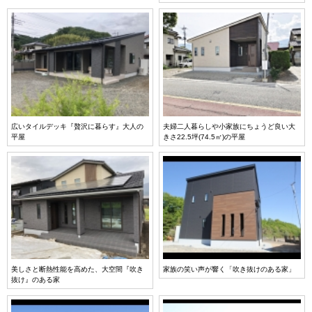
広いタイルデッキ『贅沢に暮らす』大人の
夫婦二人暮らしや小家族にちょうど良い大
平屋
きさ22.5坪(74.5㎡)の平屋
美しさと断熱性能を高めた、大空間『吹き
家族の笑い声が響く「吹き抜けのある家」
抜け』のある家